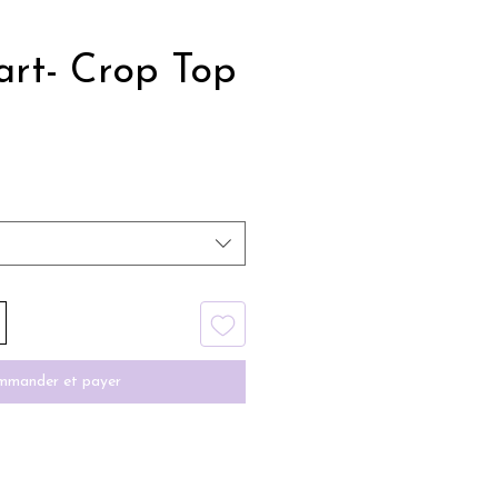
art- Crop Top
mander et payer