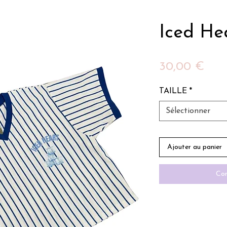
Iced He
Prix
30,00 €
TAILLE
*
Sélectionner
Ajouter au panier
Com