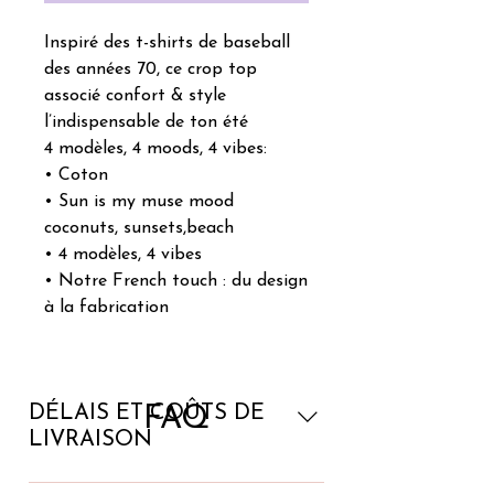
Inspiré des t-shirts de baseball
des années 70, ce crop top
associé confort & style
l’indispensable de ton été
4 modèles, 4 moods, 4 vibes:
• Coton
• Sun is my muse mood
coconuts, sunsets,beach
• 4 modèles, 4 vibes
• Notre French touch : du design
à la fabrication
DÉLAIS ET COÛTS DE
FAQ
LIVRAISON
Transporteur La Poste Préparation