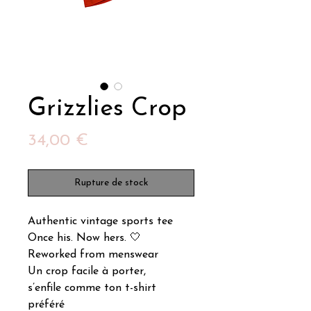
Grizzlies Crop
Prix
34,00 €
Rupture de stock
Authentic vintage sports tee
Once his. Now hers. 🤍
Reworked from menswear
Un crop facile à porter,
s’enfile comme ton t-shirt
préféré